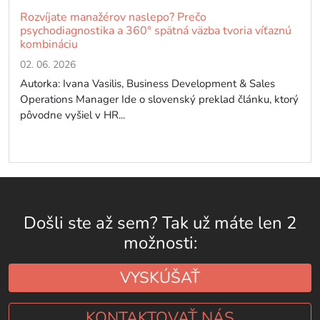
Rozvíjate manažérov naslepo? Prečo
psychodiagnostika a 360° spätná väzba tvoria víťaznú
kombináciu
02. 06. 2026
Autorka: Ivana Vasilis, Business Development & Sales
Operations Manager Ide o slovenský preklad článku, ktorý
pôvodne vyšiel v HR...
Došli ste až sem? Tak už máte len 2
možnosti:
VYSKÚŠAŤ
KONTAKTOVAŤ NÁS