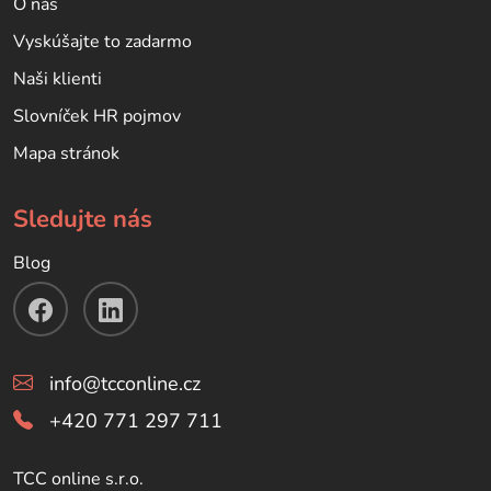
O nás
Vyskúšajte to zadarmo
Naši klienti
Slovníček HR pojmov
Mapa stránok
Sledujte nás
Blog
info@tcconline.cz
+420 771 297 711
TCC online s.r.o.