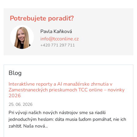
Potrebujete poradiť?
Pavla Kaňková
info@tcconline.cz
+420 771 297 711
Blog
Interaktívne reporty a AI manažérske zhrnutia v
Zamestnaneckých prieskumoch TCC online – novinky
2026
25. 06. 2026
Pri vývoji našich nových nástrojov sme sa riadili
jednoduchým heslom: dáta musia ľuďom pomáhať, nie ich
zahltiť. Naša nová...