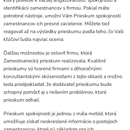
ktorý povedie k väčšej angažovanosti, spokojnosti a
identifikácii zamestnancov s firmou. Pokiaľ máte
potrebné nástroje, umožní Vám Prieskum spokojnosti
zamestnancov ich presné zacielenie. Môžete tiež
reagovať až na výsledky prieskumu podľa toho, čo Vaši
kľúčoví ľudia najviac ocenia.
Ďalšou možnosťou je osloviť firmu, ktorá
Zamestnanecký prieskum realizovala. Kvalitné
prieskumy sú tvorené firmami s dlhoročnými
konzultantskými skúsenosťami z tejto oblasti a možno
teda predpokladať, že dodávateľ prieskumu bude
schopný pomôcť aj s riešením problémov, ktoré
prieskum odhalí.
Prieskum spokojnosti je jednou z mála metód, ktorá
umožňuje získať neskreslené informácie o postojoch
zamestnancov, ktoré sú základom pre ich