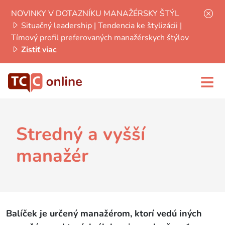
NOVINKY V DOTAZNÍKU MANAŽÉRSKY ŠTÝL
Situačný leadership | Tendencia ke štylizácii |
Tímový profil preferovaných manažérskych štýlov
Zistiť viac
≡
Stredný a vyšší
manažér
Balíček je určený manažérom, ktorí vedú iných