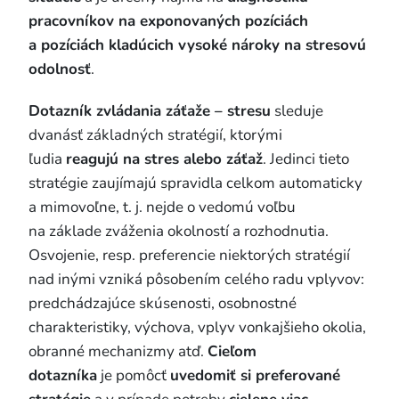
pracovníkov na exponovaných pozíciách
a pozíciách kladúcich vysoké nároky na stresovú
odolnosť
.
Dotazník zvládania záťaže – stresu
sleduje
dvanásť základných stratégií, ktorými
ľudia
reagujú na stres alebo záťaž
. Jedinci tieto
stratégie zaujímajú spravidla celkom automaticky
a mimovoľne, t. j. nejde o vedomú voľbu
na základe zváženia okolností a rozhodnutia.
Osvojenie, resp. preferencie niektorých stratégií
nad inými vzniká pôsobením celého radu vplyvov:
predchádzajúce skúsenosti, osobnostné
charakteristiky, výchova, vplyv vonkajšieho okolia,
obranné mechanizmy atď.
Cieľom
dotazníka
je pomôcť
uvedomiť si preferované