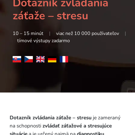
Dotazník zvládania
záťaže – stresu
10 – 15 minút
|
viac než 10 000 používateľov
|
tímové výstupy zadarmo
Dotazník zvládania záťaže – stresu
je zameraný
na schopnosti
zvládať záťažové a stresujúce
situácie
a je určený najmä na
diagnostiku