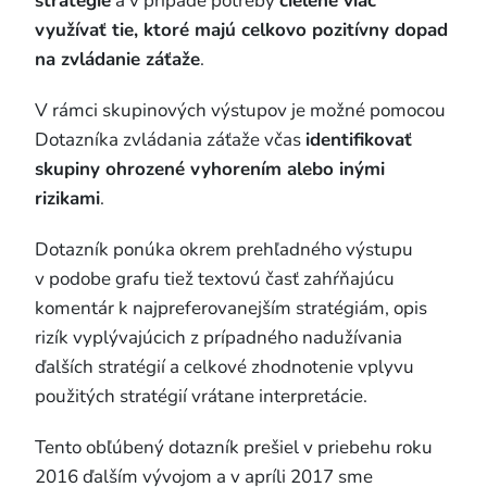
stratégie
a v prípade potreby
cielene viac
využívať tie, ktoré majú celkovo pozitívny dopad
na zvládanie záťaže
.
V rámci skupinových výstupov je možné pomocou
Dotazníka zvládania záťaže včas
identifikovať
skupiny ohrozené vyhorením alebo inými
rizikami
.
Dotazník ponúka okrem prehľadného výstupu
v podobe grafu tiež textovú časť zahŕňajúcu
komentár k najpreferovanejším stratégiám, opis
rizík vyplývajúcich z prípadného nadužívania
ďalších stratégií a celkové zhodnotenie vplyvu
použitých stratégií vrátane interpretácie.
Tento obľúbený dotazník prešiel v priebehu roku
2016 ďalším vývojom a v apríli 2017 sme